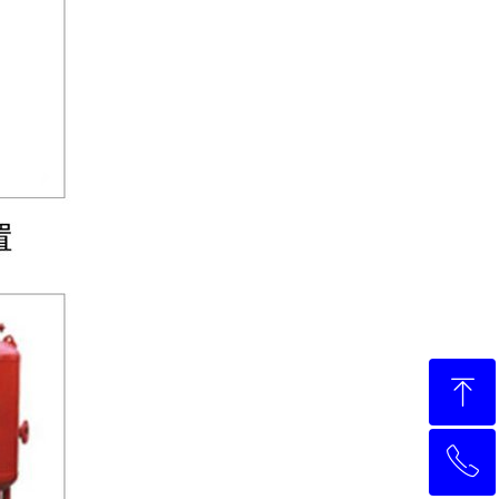
ꁸ
ꂅ
回到顶部