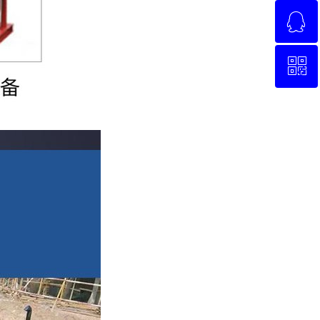
ꁗ
13962029582
ꀥ
QQ客服
微信二维码