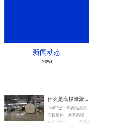
新闻动态
News
ꅀ
查看更多
什么是高模量聚丙烯HMPP一体化泵站
HMPP是一种高性能的
工程塑料，具有高强
2024-06-11
252
度、高模量、低吸水
넶
性、耐化学腐蚀等特