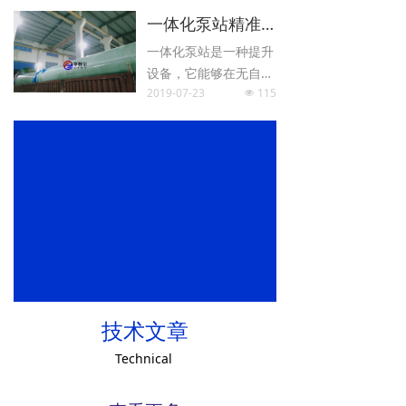
利设施，是城市排水系
一体化泵站精准而有效
统中不可或缺的基础设
备。具体用作市政给排
一体化泵站是一种提升
水、生活雨污水提升、
设备，它能够在无自流
防汛应急排水、农业灌
2019-07-23
115
条件的情况下将水从底
넶
溉排水、景区污水提
处提升到某一个高处，
升。
比如将低洼处的污水进
行提升，将其运输到污
水管网之中，使污水能
够得到有效处理。
技术文章
Technical
ꅀ