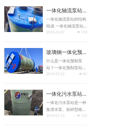
性，这使得它在泵站制
一体化轴流泵站的结构组成
造中具有显著的优势。
一体化轴流泵站的结构
组成​ 一体化轴流泵站
2025-03-07
179
是一种高效的排水提升
넶
设备，广泛应用于城市
排水、防洪排涝、农田
玻璃钢一体化预制泵站
灌溉等领域。
什么是一体化预制泵
站？一体化预制泵站多
2019-07-22
87
少钱？一体化预制泵站
넶
哪家好，有什么作用？
一体化污水泵站在水利建设中大展身手
一体化污水泵站是一种
集潜水泵、粉碎型格
2019-07-23
133
栅、自动控制系统和远
넶
程监控系统于一体的水